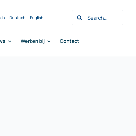
Zoeken
nds
Deutsch
English
naar:
ws
Werken bij
Contact