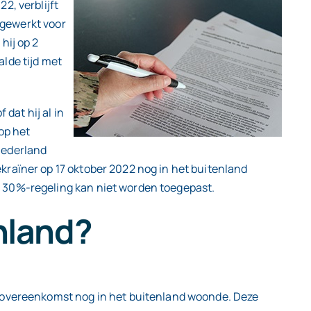
2, verblijft
 gewerkt voor
hij op 2
lde tijd met
dat hij al in
op het
Nederland
kraïner op 17 oktober 2022 nog in het buitenland
e 30%-regeling kan niet worden toegepast.
nland?
dsovereenkomst nog in het buitenland woonde. Deze