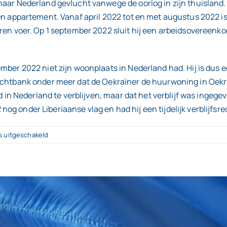
aar Nederland gevlucht vanwege de oorlog in zijn thuisland. Z
 een appartement. Vanaf april 2022 tot en met augustus 2022
teren voer. Op 1 september 2022 sluit hij een arbeidsovereen
tember 2022 niet zijn woonplaats in Nederland had. Hij is d
rechtbank onder meer dat de Oekraïner de huurwoning in Oekr
jd in Nederland te verblijven, maar dat het verblijf was ingege
g onder Liberiaanse vlag en had hij een tijdelijk verblijfsre
voor
s uitgeschakeld
30%-
regeling
bij
een
Oekraïnse
werknemer?