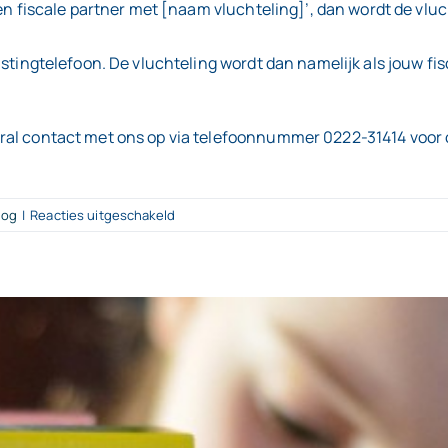
een fiscale partner met [naam vluchteling]’, dan wordt de vluc
astingtelefoon. De vluchteling wordt dan namelijk als jouw f
ral contact met ons op via telefoonnummer 0222-31414 voor 
voor
log
|
Reacties uitgeschakeld
Inkomstenbelasting
bij
opvang
Oekraïense
vluchtelingen