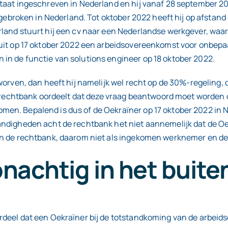
taat ingeschreven in Nederland en hij vanaf 28 september 202
afgebroken in Nederland. Tot oktober 2022 heeft hij op afstand
land stuurt hij een cv naar een Nederlandse werkgever, waar 
luit op 17 oktober 2022 een arbeidsovereenkomst voor onbepaa
in de functie van solutions engineer op 18 oktober 2022.
orven, dan heeft hij namelijk wel recht op de 30%-regeling, of 
echtbank oordeelt dat deze vraag beantwoord moet worden 
men. Bepalend is dus of de Oekraïner op 17 oktober 2022 in 
andigheden acht de rechtbank het niet aannemelijk dat de Oe
van de rechtbank, daarom niet als ingekomen werknemer en d
nachtig in het buite
ordeel dat een Oekraïner bij de totstandkoming van de arbei