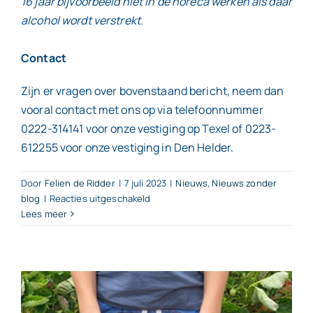
16 jaar bijvoorbeeld niet in de horeca werken als daar
alcohol wordt verstrekt.
Contact
Zijn er vragen over bovenstaand bericht, neem dan
vooral contact met ons op via telefoonnummer
0222-314141 voor onze vestiging op Texel of 0223-
612255 voor onze vestiging in Den Helder.
Door
Felien de Ridder
|
7 juli 2023
|
Nieuws
,
Nieuws zonder
voor
blog
|
Reacties uitgeschakeld
Lees meer
Vakantiewerk
of
bijbaantje