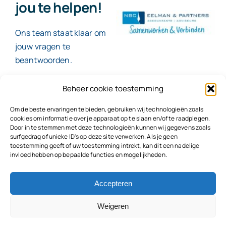
jou te helpen!
Ons team staat klaar om
jouw vragen te
beantwoorden.
Beheer cookie toestemming
Contact
Om de beste ervaringen te bieden, gebruiken wij technologieën zoals
cookies om informatie over je apparaat op te slaan en/of te raadplegen.
Door in te stemmen met deze technologieën kunnen wij gegevens zoals
surfgedrag of unieke ID's op deze site verwerken. Als je geen
toestemming geeft of uw toestemming intrekt, kan dit een nadelige
© 2026
NBC Eelman & Partners |
KvK: 78187591
invloed hebben op bepaalde functies en mogelijkheden.
Algemene voorwaarden
|
Disclaimer | Copyright |
Privacyvoorwaarden
|
Klachtenprocedure |
Klokkenluidersregeling |
Accepteren
Weigeren