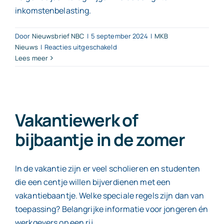
inkomstenbelasting.
Door
Nieuwsbrief NBC
|
5 september 2024
|
MKB
voor
Nieuws
|
Reacties uitgeschakeld
Inhouding
Lees meer
loonheffing
bij
studenten:
nieuw
formulier
Vakantiewerk of
bijbaantje in de zomer
In de vakantie zijn er veel scholieren en studenten
die een centje willen bijverdienen met een
vakantiebaantje. Welke speciale regels zijn dan van
toepassing? Belangrijke informatie voor jongeren én
werkgevers op een rij.