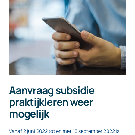
btw
vanaf
2026
Aanvraag subsidie
praktijkleren weer
mogelijk
Vanaf 2 juni 2022 tot en met 16 september 2022 is