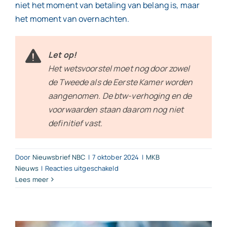
niet het moment van betaling van belang is, maar
het moment van overnachten.
Let op!
Het wetsvoorstel moet nog door zowel
de Tweede als de Eerste Kamer worden
aangenomen. De btw-verhoging en de
voorwaarden staan daarom nog niet
definitief vast.
Door
Nieuwsbrief NBC
|
7 oktober 2024
|
MKB
voor
Nieuws
|
Reacties uitgeschakeld
Overnachtingen
Lees meer
kort
verblijf
naar
21%