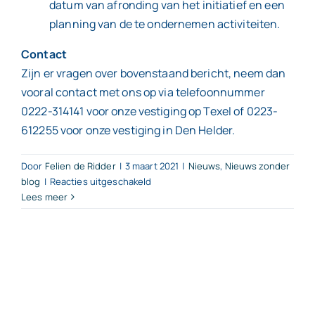
datum van afronding van het initiatief en een
planning van de te ondernemen activiteiten.
Contact
Zijn er vragen over bovenstaand bericht, neem dan
vooral contact met ons op via telefoonnummer
0222-314141 voor onze vestiging op Texel of 0223-
612255 voor onze vestiging in Den Helder.
Door
Felien de Ridder
|
3 maart 2021
|
Nieuws
,
Nieuws zonder
voor
blog
|
Reacties uitgeschakeld
Vraag
Lees meer
op
tijd
subsidie
SLIM
aan