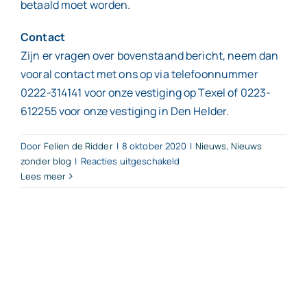
betaald moet worden.
Contact
Zijn er vragen over bovenstaand bericht, neem dan
vooral contact met ons op via telefoonnummer
0222-314141 voor onze vestiging op Texel of 0223-
612255 voor onze vestiging in Den Helder.
Door
Felien de Ridder
|
8 oktober 2020
|
Nieuws
,
Nieuws
voor
zonder blog
|
Reacties uitgeschakeld
Aftrekposten
Lees meer
in
2021
verder
verlaagd