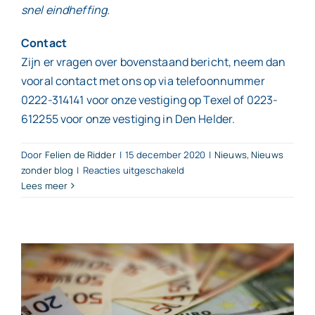
snel eindheffing.
Contact
Zijn er vragen over bovenstaand bericht, neem dan
vooral contact met ons op via telefoonnummer
0222-314141 voor onze vestiging op Texel of 0223-
612255 voor onze vestiging in Den Helder.
Door
Felien de Ridder
|
15 december 2020
|
Nieuws
,
Nieuws
voor
zonder blog
|
Reacties uitgeschakeld
Stuur
Lees meer
de
hoogte
van
de
winst
over
het
jaar