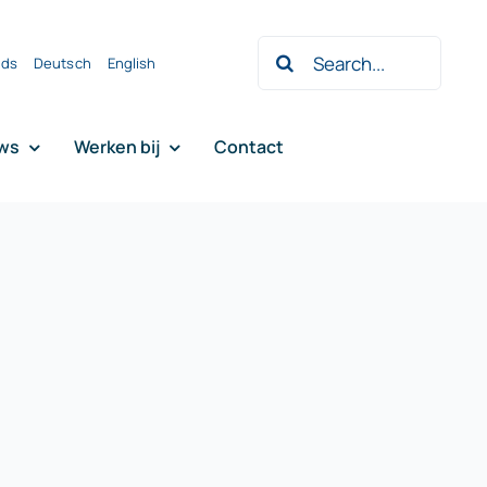
Zoeken
nds
Deutsch
English
naar:
ws
Werken bij
Contact