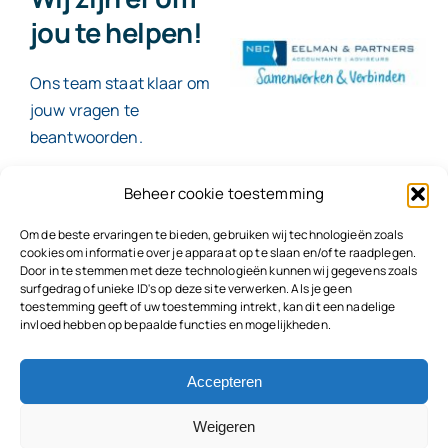
jou te helpen!
Ons team staat klaar om
jouw vragen te
beantwoorden.
Beheer cookie toestemming
Contact
Om de beste ervaringen te bieden, gebruiken wij technologieën zoals
cookies om informatie over je apparaat op te slaan en/of te raadplegen.
Door in te stemmen met deze technologieën kunnen wij gegevens zoals
surfgedrag of unieke ID's op deze site verwerken. Als je geen
toestemming geeft of uw toestemming intrekt, kan dit een nadelige
© 2026
NBC Eelman & Partners |
KvK: 78187591
invloed hebben op bepaalde functies en mogelijkheden.
Algemene voorwaarden
|
Disclaimer | Copyright |
Privacyvoorwaarden
|
Klachtenprocedure |
Klokkenluidersregeling |
Accepteren
Weigeren