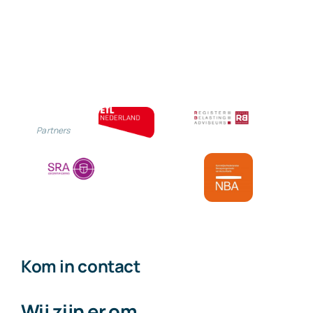
gebruik
van
scholieren-
en
studentenrege
Partners
Kom in contact
Wij zijn er om