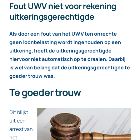
ontslag
Fout UWV niet voor rekening
om
uitkeringsgerechtigde
bedrijfseconomische
redenen
Als door een fout van het UWV ten onrechte
geen loonbelasting wordt ingehouden op een
uitkering, hoeft de uitkeringsgerechtigde
hiervoor niet automatisch op te draaien. Daarbij
is wel van belang dat de uitkeringsgerechtigde te
goeder trouw was.
Te goeder trouw
Dit blijkt
uit een
arrest van
het