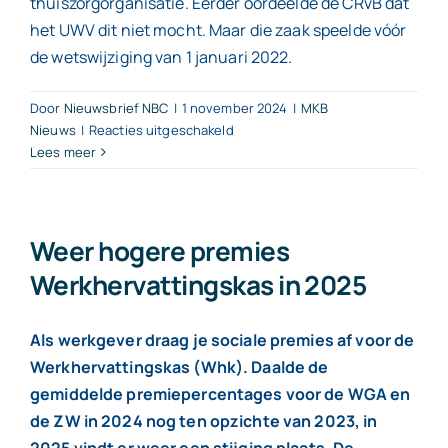
thuiszorgorganisatie. Eerder oordeelde de CRvB dat
het UWV dit niet mocht. Maar die zaak speelde vóór
de wetswijziging van 1 januari 2022.
Door
Nieuwsbrief NBC
|
1 november 2024
|
MKB
voor
Nieuws
|
Reacties uitgeschakeld
UWV
Lees meer
mocht
WIA-
voorschot
toerekenen
Weer hogere premies
aan
Werkhervattingskas in 2025
eigenrisicodrager
Als werkgever draag je sociale premies af voor de
Werkhervattingskas (Whk). Daalde de
gemiddelde premiepercentages voor de WGA en
de ZW in 2024 nog ten opzichte van 2023, in
2025 vindt er weer een stijging plaats. De