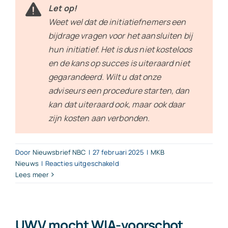
Let op!
Weet wel dat de initiatiefnemers een
bijdrage vragen voor het aansluiten bij
hun initiatief. Het is dus niet kosteloos
en de kans op succes is uiteraard niet
gegarandeerd. Wilt u dat onze
adviseurs een procedure starten, dan
kan dat uiteraard ook, maar ook daar
zijn kosten aan verbonden.
Door
Nieuwsbrief NBC
|
27 februari 2025
|
MKB
voor
Nieuws
|
Reacties uitgeschakeld
Aof-
Lees meer
premie
al
jaren
te
UWV mocht WIA-voorschot