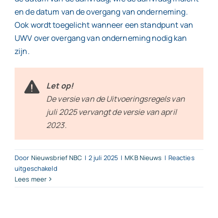
en de datum van de overgang van onderneming.
Ook wordt toegelicht wanneer een standpunt van
UWV over overgang van onderneming nodig kan
zijn.
Let op!
De versie van de Uitvoeringsregels van
juli 2025 vervangt de versie van april
2023.
Door
Nieuwsbrief NBC
|
2 juli 2025
|
MKB Nieuws
|
Reacties
voor
uitgeschakeld
Nieuwe
Lees meer
uitvoeringsregels
UWV
bij