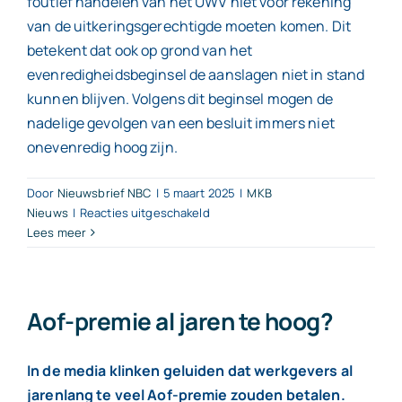
foutief handelen van het UWV niet voor rekening
van de uitkeringsgerechtigde moeten komen. Dit
betekent dat ook op grond van het
evenredigheidsbeginsel de aanslagen niet in stand
kunnen blijven. Volgens dit beginsel mogen de
nadelige gevolgen van een besluit immers niet
onevenredig hoog zijn.
Door
Nieuwsbrief NBC
|
5 maart 2025
|
MKB
voor
Nieuws
|
Reacties uitgeschakeld
Fout
Lees meer
UWV
niet
voor
rekening
Aof-premie al jaren te hoog?
uitkeringsgerechtigde
In de media klinken geluiden dat werkgevers al
jarenlang te veel Aof-premie zouden betalen.