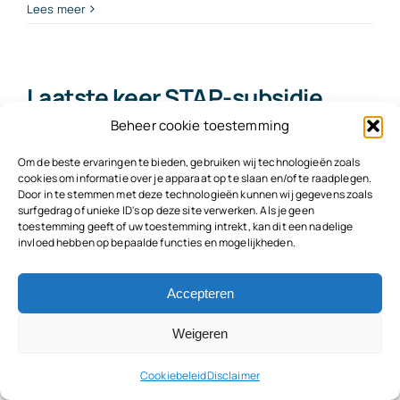
Aanvraag
Lees meer
voorzieningen
UWV
binnenkort
online
Laatste keer STAP-subsidie
in
aanvragen op 15 november
Beheer cookie toestemming
werkgeversportaal
Om de beste ervaringen te bieden, gebruiken wij technologieën zoals
Op 15 november 2023 gaat om 10.00 uur voor de
cookies om informatie over je apparaat op te slaan en/of te raadplegen.
Door in te stemmen met deze technologieën kunnen wij gegevens zoals
laatste keer het UWV-loket open om een STAP-
surfgedrag of unieke ID's op deze site verwerken. Als je geen
subsidie aan te vragen. Vanaf 2024 verdwijnt
toestemming geeft of uw toestemming intrekt, kan dit een nadelige
invloed hebben op bepaalde functies en mogelijkheden.
deze tegemoetkoming voor het volgen van een
opleiding.
Accepteren
Voorwaarden opleiding
Weigeren
De
Cookiebeleid
Disclaimer