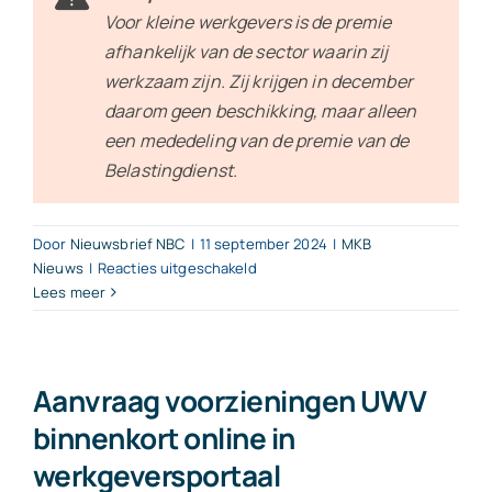
Voor kleine werkgevers is de premie
afhankelijk van de sector waarin zij
werkzaam zijn. Zij krijgen in december
daarom geen beschikking, maar alleen
een mededeling van de premie van de
Belastingdienst.
Door
Nieuwsbrief NBC
|
11 september 2024
|
MKB
voor
Nieuws
|
Reacties uitgeschakeld
Weer
Lees meer
hogere
premies
Werkhervattingskas
in
Aanvraag voorzieningen UWV
2025
binnenkort online in
werkgeversportaal