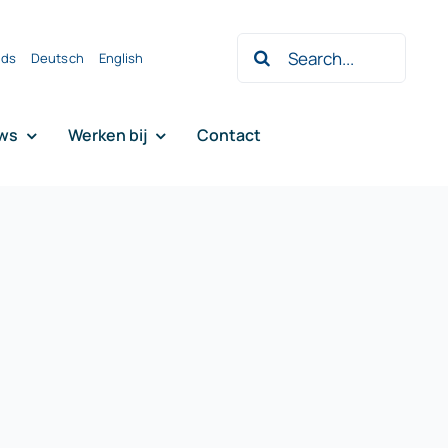
Zoeken
nds
Deutsch
English
naar:
ws
Werken bij
Contact