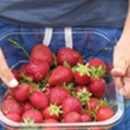
bijbaantje
in
de
zomer