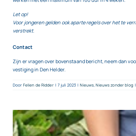
werken met een maximum van 160 uur in 4 weken.
Let op!
Voor jongeren gelden ook aparte regels over het te verr
verstrekt.
Contact
Zijn er vragen over bovenstaand bericht, neem dan voo
vestiging in Den Helder.
Door
Felien de Ridder
|
7 juli 2023
|
Nieuws
,
Nieuws zonder blog
|