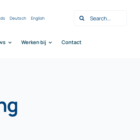
Zoeken
nds
Deutsch
English
naar:
ws
Werken bij
Contact
ng