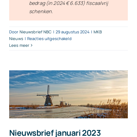
bedrag (in 2024 € 6.633) fiscaalvrij
schenken.
Door
Nieuwsbrief NBC
|
29 augustus 2024
|
MKB
voor
Nieuws
|
Reacties uitgeschakeld
Grotere
Lees meer
schenkingsvrijstellingen,
wat
mag
of
mocht
er?
Nieuwsbrief januari 2023