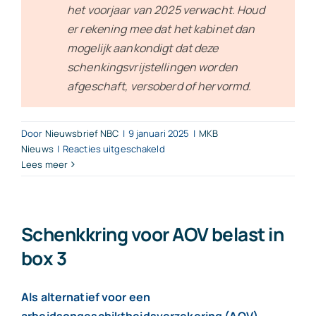
het voorjaar van 2025 verwacht. Houd
er rekening mee dat het kabinet dan
mogelijk aankondigt dat deze
schenkingsvrijstellingen worden
afgeschaft, versoberd of hervormd.
Door
Nieuwsbrief NBC
|
9 januari 2025
|
MKB
voor
Nieuws
|
Reacties uitgeschakeld
Hoeveel
Lees meer
mag
u
in
2025
Schenkkring voor AOV belast in
belastingvrij
box 3
schenken?
Als alternatief voor een
arbeidsongeschiktheidsverzekering (AOV)