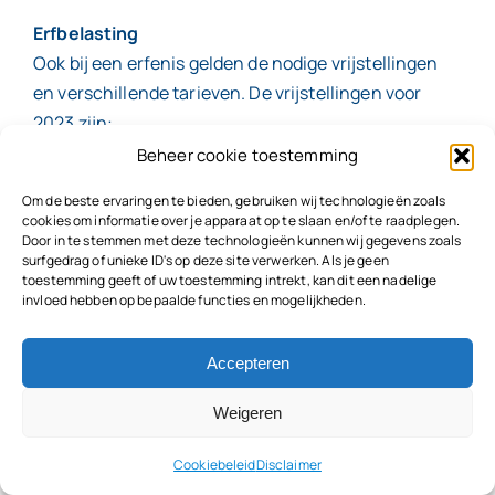
Erfbelasting
Ook bij een erfenis gelden de nodige vrijstellingen
en verschillende tarieven. De vrijstellingen voor
2023 zijn:
Beheer cookie toestemming
echtgenoot of partner: €723.526;
Om de beste ervaringen te bieden, gebruiken wij technologieën zoals
kind, kleinkind: €22.918;
cookies om informatie over je apparaat op te slaan en/of te raadplegen.
invalide kind: €68.740;
Door in te stemmen met deze technologieën kunnen wij gegevens zoals
surfgedrag of unieke ID's op deze site verwerken. Als je geen
ouders (samen): €54.270;
toestemming geeft of uw toestemming intrekt, kan dit een nadelige
overig: €2.418.
invloed hebben op bepaalde functies en mogelijkheden.
Tarief erfbelasting
Accepteren
Het tarief over het belaste deel bedraagt voor
echtgenoten, partners en kinderen tot €138.642
Weigeren
10%, over het meerdere 20%. Voor kleinkinderen is
dit tarief 18% tot €138.642, over het meerdere 36%.
Cookiebeleid
Disclaimer
Voor overige erfgenamen is dit tarief 30% tot