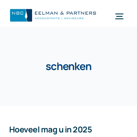
Ga
naar
Togg
inhoud
Navi
Wat doen wij
schenken
Wie zijn wij
Mijn NBC Eelman & Partners
Nieuws
Hoeveel mag u in 2025
Werken bij