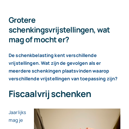
AOV
belast
in
Grotere
box
schenkingsvrijstellingen, wat
3
mag of mocht er?
De schenkbelasting kent verschillende
vrijstellingen. Wat zijn de gevolgen als er
meerdere schenkingen plaatsvinden waarop
verschillende vrijstellingen van toepassing zijn?
Fiscaalvrij schenken
Jaarlijks
mag je