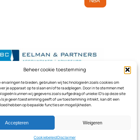
-
Beheer cookie toestemming
egeling
 ervaringen te bieden, gebruiken wij technologieën zoals cookies om
ver je apparaat op te slaan en/of te raadplegen. Door in te stemmen met
logieën kunnen wij gegevens zoals surfgedrag of unieke ID's op deze site
Als je geen toestemming geeft of uw toestemming intrekt, kan dit een
vloed hebben op bepaalde functies en mogelijkheden.
Accepteren
Weigeren
Terug naar boven
Cookiebeleid
Disclaimer