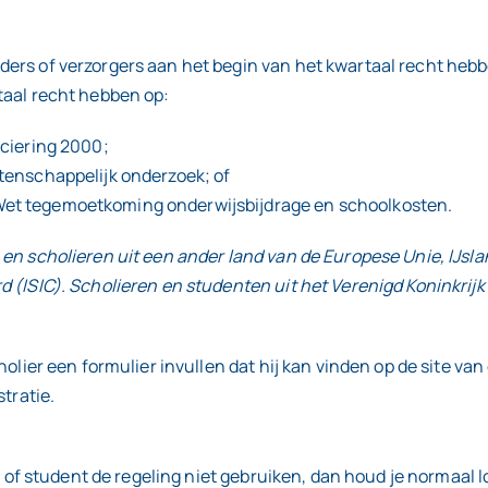
ers of verzorgers aan het begin van het kwartaal recht hebbe
taal recht hebben op:
nciering 2000;
etenschappelijk onderzoek; of
Wet tegemoetkoming onderwijsbijdrage en schoolkosten.
 en scholieren uit een ander land van de Europese Unie, IJsl
rd (ISIC). Scholieren en studenten uit het Verenigd Koninkri
cholier een formulier invullen dat hij kan vinden op de site v
stratie.
er of student de regeling niet gebruiken, dan houd je normaal 