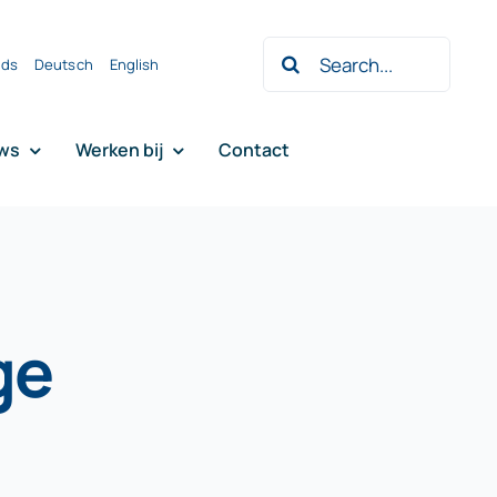
Zoeken
nds
Deutsch
English
naar:
ws
Werken bij
Contact
ge