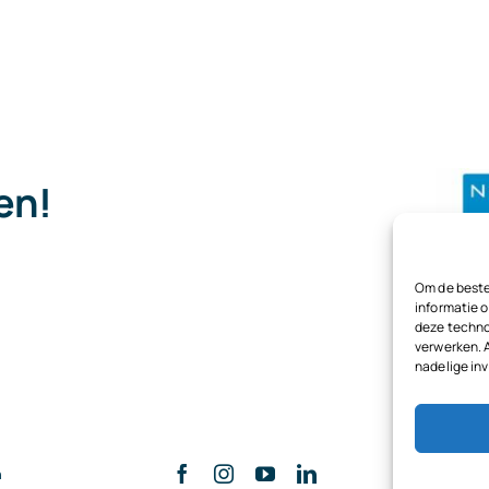
van
scholieren
en
pen!
studentenr
.
Om de beste
informatie o
deze techno
verwerken. 
nadelige in
n