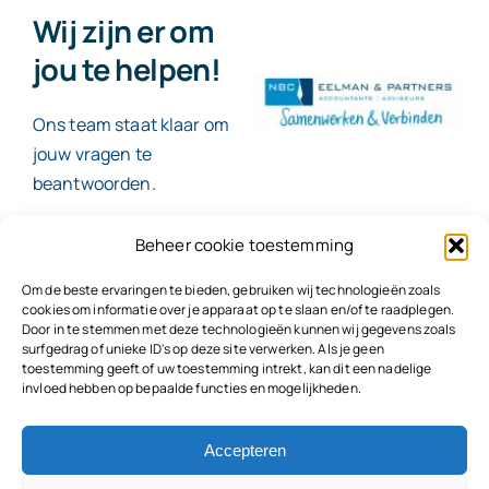
Wij zijn er om
jou te helpen!
Ons team staat klaar om
jouw vragen te
beantwoorden.
Beheer cookie toestemming
Contact
Om de beste ervaringen te bieden, gebruiken wij technologieën zoals
cookies om informatie over je apparaat op te slaan en/of te raadplegen.
Door in te stemmen met deze technologieën kunnen wij gegevens zoals
surfgedrag of unieke ID's op deze site verwerken. Als je geen
toestemming geeft of uw toestemming intrekt, kan dit een nadelige
© 2026
NBC Eelman & Partners |
KvK: 78187591
invloed hebben op bepaalde functies en mogelijkheden.
Algemene voorwaarden
|
Disclaimer | Copyright |
Privacyvoorwaarden
|
Klachtenprocedure |
Klokkenluidersregeling |
Accepteren