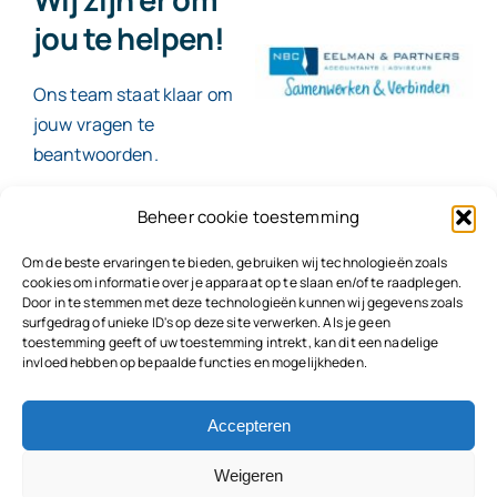
jou te helpen!
Ons team staat klaar om
jouw vragen te
beantwoorden.
Beheer cookie toestemming
Contact
Om de beste ervaringen te bieden, gebruiken wij technologieën zoals
cookies om informatie over je apparaat op te slaan en/of te raadplegen.
Door in te stemmen met deze technologieën kunnen wij gegevens zoals
surfgedrag of unieke ID's op deze site verwerken. Als je geen
toestemming geeft of uw toestemming intrekt, kan dit een nadelige
© 2026
NBC Eelman & Partners |
KvK: 78187591
invloed hebben op bepaalde functies en mogelijkheden.
Algemene voorwaarden
|
Disclaimer | Copyright |
Privacyvoorwaarden
|
Klachtenprocedure |
Klokkenluidersregeling |
Accepteren
Weigeren