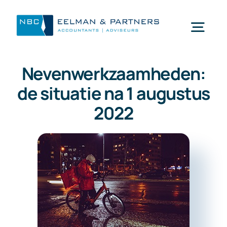
Ga
naar
Togg
inhoud
Navi
Nevenwerkzaamheden:
Wat doen wij
de situatie na 1 augustus
2022
Wie zijn wij
Mijn NBC Eelman & Partners
Nieuws
Werken bij