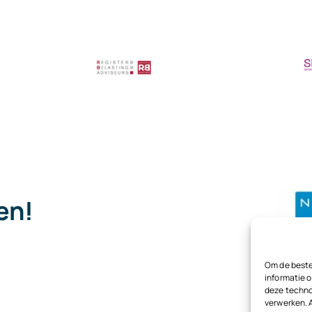
steun
voor
nachtho
pen!
.
Om de beste
informatie o
deze techno
verwerken. 