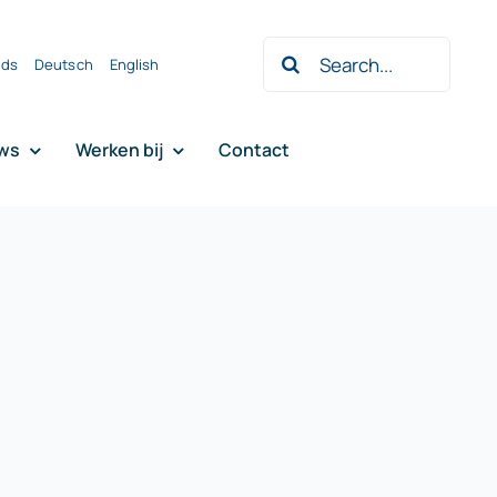
Zoeken
nds
Deutsch
English
naar:
ws
Werken bij
Contact