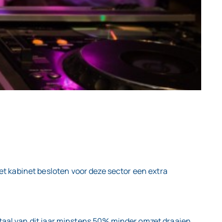
 kabinet besloten voor deze sector een extra
rtaal van dit jaar minstens 50% minder omzet draaien