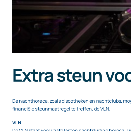
Extra steun vo
De nachthoreca, zoals discotheken en nachtclubs, mog
financiële steunmaatregel te treffen, de VLN.
VLN
De VLN staat voor vaste lasten nachtsluiting horeca. D