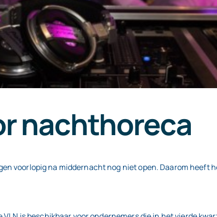
or nachthoreca
en voorlopig na middernacht nog niet open. Daarom heeft het
e VLN is beschikbaar voor ondernemers die in het vierde kwa