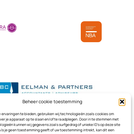
reca
Beheer cookie toestemming
 ervaringen te bieden, gebruiken wij technologieën zoals cookies om
ver je apparaat op te slaan en/of te raadplegen. Door in te stemmen met
logieën kunnen wij gegevens zoals surfgedrag of unieke ID's op deze site
Als je geen toestemming geeft of uw toestemming intrekt, kan dit een