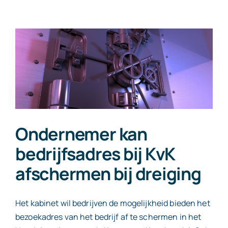
nieuw
box
3-
stelsel
per
2027
onzeker
Ondernemer kan
bedrijfsadres bij KvK
afschermen bij dreiging
Het kabinet wil bedrijven de mogelijkheid bieden het
bezoekadres van het bedrijf af te schermen in het