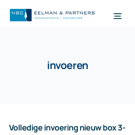
Ga
naar
Togg
inhoud
Navi
Wat doen wij
invoeren
Wie zijn wij
Mijn NBC Eelman & Partners
Nieuws
Volledige invoering nieuw box 3-
Werken bij