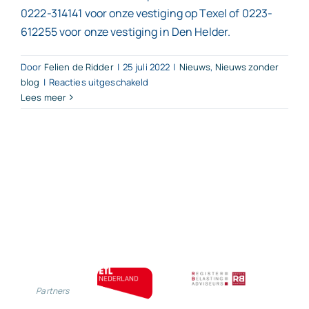
0222-314141 voor onze vestiging op Texel of 0223-
612255 voor onze vestiging in Den Helder.
Door
Felien de Ridder
|
25 juli 2022
|
Nieuws
,
Nieuws zonder
voor
blog
|
Reacties uitgeschakeld
Lees meer
Ondernemer
kan
bedrijfsadres
bij
KvK
afschermen
bij
Partners
dreiging