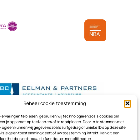
e
eenkomsten?
Beheer cookie toestemming
 ervaringen te bieden, gebruiken wij technologieën zoals cookies om
ver je apparaat op te slaan en/of te raadplegen. Door in te stemmen met
logieën kunnen wij gegevens zoals surfgedrag of unieke ID's op deze site
Als je geen toestemming geeft of uw toestemming intrekt, kan dit een
vloed hebben op bepaalde functies en mogelijkheden.