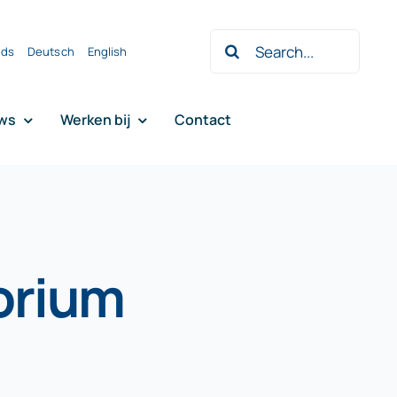
Zoeken
nds
Deutsch
English
naar:
ws
Werken bij
Contact
orium