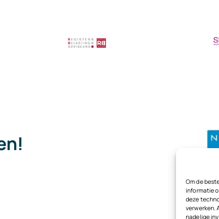
je
nog
verouderd
Modelover
pen!
.
Om de beste
informatie o
deze techno
verwerken. 
nadelige in