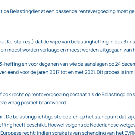
e Belastingdienst een passende rentevergoeding moet geven
Kerstarrest) dat de wijze van belastingheffing in box 3 in st
omen moest worden verlaagd en moest worden uitgegaan van h
3-heffing en voor degenen van wie de aanslagen op 24 decemb
leend voor de jaren 2017 tot en met 2021. Dit proces is inmi
of ook recht op rentevergoeding bestaat als de Belastingdiens
e vraag positief beantwoord.
il. De belastingplichtige stelde zich op het standpunt dat zi
heffing heeft beschikt. Hoewel volgens de Nederlandse wetge
t Europese recht: indien sprake is van schending van het EV