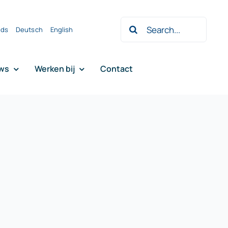
Zoeken
nds
Deutsch
English
naar:
ws
Werken bij
Contact