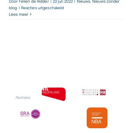
Door
Felien de Ridder
|
22 juli 2022
|
Nieuws
,
Nieuws zonder
voor
blog
|
Reacties uitgeschakeld
Lees meer
Houd
deadlines
TVL
in
de
gaten
Partners