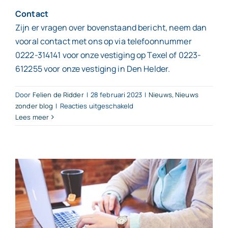
Contact
Zijn er vragen over bovenstaand bericht, neem dan
vooral contact met ons op via telefoonnummer
0222-314141 voor onze vestiging op Texel of 0223-
612255 voor onze vestiging in Den Helder.
Door
Felien de Ridder
|
28 februari 2023
|
Nieuws
,
Nieuws
voor
zonder blog
|
Reacties uitgeschakeld
Zo
Lees meer
voorkom
je
10,5%
belastingrente