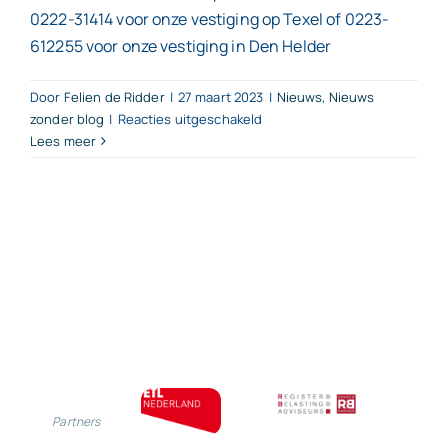
0222-31414 voor onze vestiging op Texel of 0223-
612255 voor onze vestiging in Den Helder
Door
Felien de Ridder
|
27 maart 2023
|
Nieuws
,
Nieuws
voor
zonder blog
|
Reacties uitgeschakeld
Welke
Lees meer
verplichtingen
heeft
u
bij
loonbeslag?
Partners