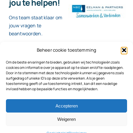
jou te helpen!
Ons team staat klaar om
jouw vragen te
beantwoorden.
Beheer cookie toestemming
Contact
Om de beste ervaringen te bieden, gebruiken wij technologieën zoals
cookies om informatie over je apparaat op te slaan en/of te raadplegen.
Door in te stemmen met deze technologieën kunnen wij gegevens zoals
surfgedrag of unieke ID's op deze site verwerken. Als je geen
toestemming geeft of uw toestemming intrekt, kan dit een nadelige
© 2026
NBC Eelman & Partners |
KvK: 78187591
invloed hebben op bepaalde functies en mogelijkheden.
Algemene voorwaarden
|
Disclaimer | Copyright |
Privacyvoorwaarden
|
Klachtenprocedure |
Klokkenluidersregeling |
Accepteren
Weigeren