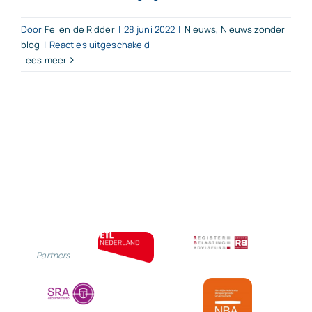
Door
Felien de Ridder
|
28 juni 2022
|
Nieuws
,
Nieuws zonder
voor
blog
|
Reacties uitgeschakeld
Lees meer
Toch
TVL
bij
switch
bedrijfsactivite
Partners