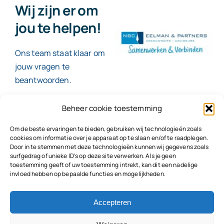
Wij zijn er om
jou te helpen!
Ons team staat klaar om
jouw vragen te
beantwoorden.
Beheer cookie toestemming
Contact
Om de beste ervaringen te bieden, gebruiken wij technologieën zoals
cookies om informatie over je apparaat op te slaan en/of te raadplegen.
Door in te stemmen met deze technologieën kunnen wij gegevens zoals
surfgedrag of unieke ID's op deze site verwerken. Als je geen
toestemming geeft of uw toestemming intrekt, kan dit een nadelige
© 2026
NBC Eelman & Partners |
KvK: 78187591
invloed hebben op bepaalde functies en mogelijkheden.
Algemene voorwaarden
|
Disclaimer | Copyright |
Privacyvoorwaarden
|
Klachtenprocedure |
Klokkenluidersregeling |
Accepteren