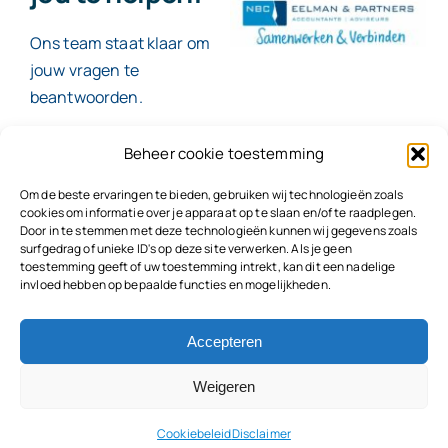
Ons team staat klaar om
jouw vragen te
beantwoorden.
Beheer cookie toestemming
Contact
Om de beste ervaringen te bieden, gebruiken wij technologieën zoals
cookies om informatie over je apparaat op te slaan en/of te raadplegen.
Door in te stemmen met deze technologieën kunnen wij gegevens zoals
surfgedrag of unieke ID's op deze site verwerken. Als je geen
toestemming geeft of uw toestemming intrekt, kan dit een nadelige
© 2026
NBC Eelman & Partners |
KvK: 78187591
invloed hebben op bepaalde functies en mogelijkheden.
Algemene voorwaarden
|
Disclaimer | Copyright |
Privacyvoorwaarden
|
Klachtenprocedure |
Klokkenluidersregeling |
Accepteren
Weigeren
Cookiebeleid
Disclaimer
Terug naar boven