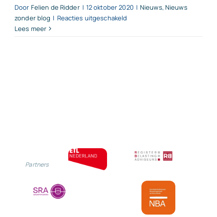
Door
Felien de Ridder
|
12 oktober 2020
|
Nieuws
,
Nieuws
voor
zonder blog
|
Reacties uitgeschakeld
Extra
Lees meer
verlaging
AOF-
premie
voor
kleine
werkgever
in
2022
en
2023
Partners