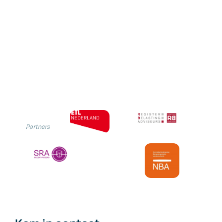
Impact
verplichte
duurzaamhe
CSRD
op
de
ondernemi
Partners