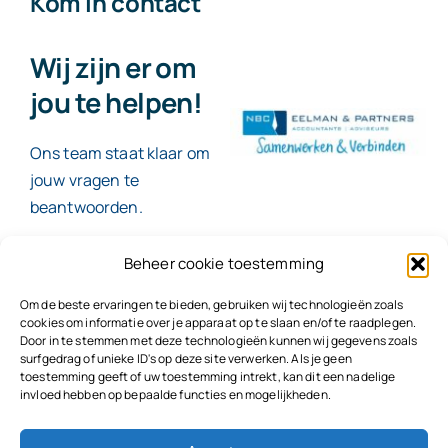
Kom in contact
Wij zijn er om
jou te helpen!
Ons team staat klaar om
jouw vragen te
beantwoorden.
Beheer cookie toestemming
Contact
Om de beste ervaringen te bieden, gebruiken wij technologieën zoals
cookies om informatie over je apparaat op te slaan en/of te raadplegen.
Door in te stemmen met deze technologieën kunnen wij gegevens zoals
surfgedrag of unieke ID's op deze site verwerken. Als je geen
toestemming geeft of uw toestemming intrekt, kan dit een nadelige
© 2026
NBC Eelman & Partners |
KvK: 78187591
invloed hebben op bepaalde functies en mogelijkheden.
Algemene voorwaarden
|
Disclaimer | Copyright |
Privacyvoorwaarden
|
Klachtenprocedure |
Klokkenluidersregeling |