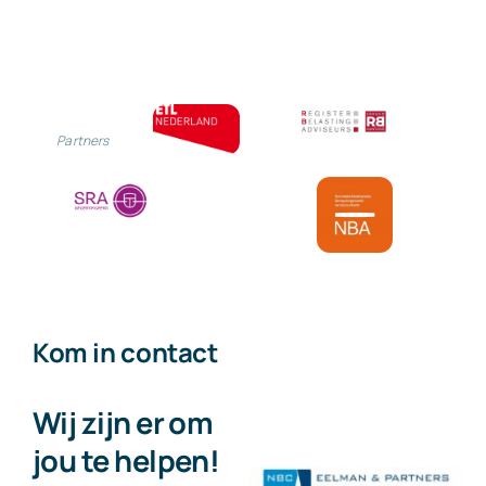
je
wilt’
aangenomen
Partners
Kom in contact
Wij zijn er om
jou te helpen!