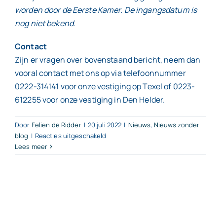
worden door de Eerste Kamer. De ingangsdatum is
nog niet bekend.
Contact
Zijn er vragen over bovenstaand bericht, neem dan
vooral contact met ons op via telefoonnummer
0222-314141 voor onze vestiging op Texel of 0223-
612255 voor onze vestiging in Den Helder.
Door
Felien de Ridder
|
20 juli 2022
|
Nieuws
,
Nieuws zonder
voor
blog
|
Reacties uitgeschakeld
Lees meer
Wetsvoorstel
‘Wet
werken
waar