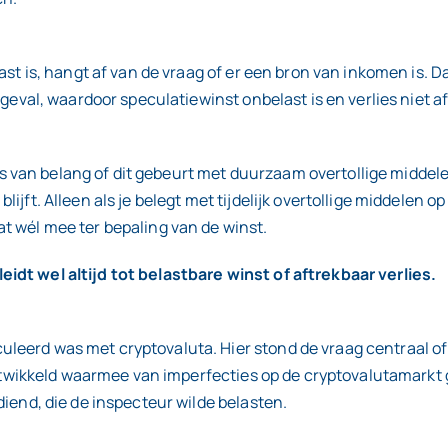
ast is, hangt af van de vraag of er een bron van inkomen is. D
 geval, waardoor speculatiewinst onbelast is en verlies niet a
van belang of dit gebeurt met duurzaam overtollige middelen
ijft. Alleen als je belegt met tijdelijk overtollige middelen o
t wél mee ter bepaling van de winst.
idt wel altijd tot belastbare winst of aftrekbaar verlies.
leerd was met cryptovaluta. Hier stond de vraag centraal of
e ontwikkeld waarmee van imperfecties op de cryptovalutamark
diend, die de inspecteur wilde belasten.