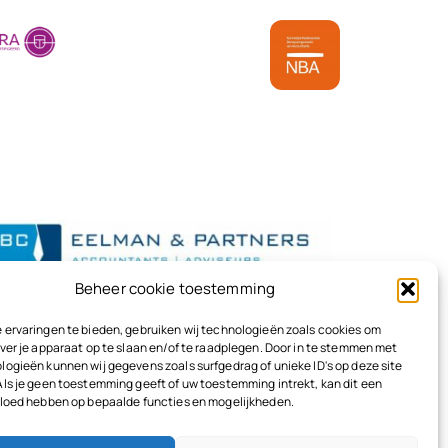
ta
Beheer cookie toestemming
 ervaringen te bieden, gebruiken wij technologieën zoals cookies om
ver je apparaat op te slaan en/of te raadplegen. Door in te stemmen met
logieën kunnen wij gegevens zoals surfgedrag of unieke ID's op deze site
Als je geen toestemming geeft of uw toestemming intrekt, kan dit een
vloed hebben op bepaalde functies en mogelijkheden.