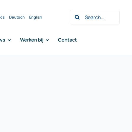
Zoeken
nds
Deutsch
English
naar:
ws
Werken bij
Contact