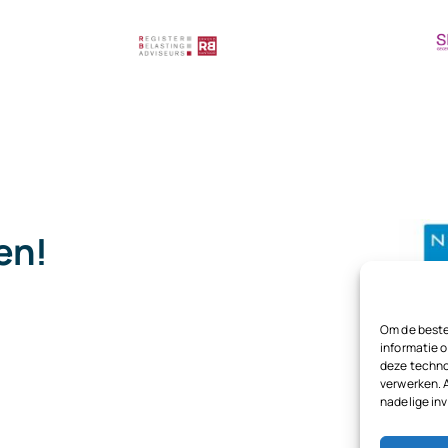
met
cryptovalu
belast?
pen!
.
Om de beste
informatie o
deze techno
verwerken. 
nadelige in