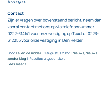
te zorgen.
Contact
Zijn er vragen over bovenstaand bericht, neem dan
vooral contact met ons op via telefoonnummer
0222-314141 voor onze vestiging op Texel of 0223-
612255 voor onze vestiging in Den Helder.
Door
Felien de Ridder
|
1 augustus 2022
|
Nieuws
,
Nieuws
voor
zonder blog
|
Reacties uitgeschakeld
Lees meer
Ga
slim
om
met
afkoopsom