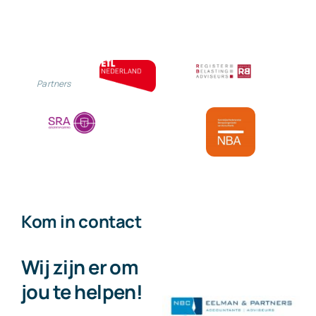
CO2
en
hernieuwbare
Partners
energie
Kom in contact
Wij zijn er om
jou te helpen!