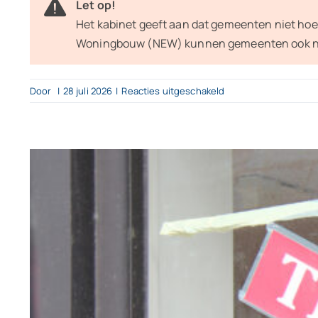
Let op!
Het kabinet geeft aan dat gemeenten niet hoe
Woningbouw (NEW) kunnen gemeenten ook nu 
voor
Door
|
28 juli 2026
|
Reacties uitgeschakeld
Voorgenomen
wijzigingen
voor
(verhuurde)
woningen