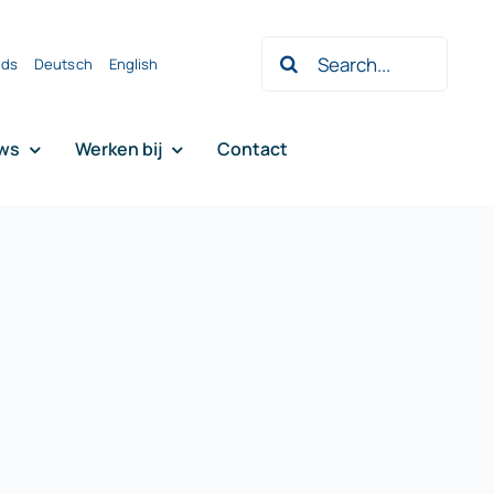
Zoeken
nds
Deutsch
English
naar:
ws
Werken bij
Contact