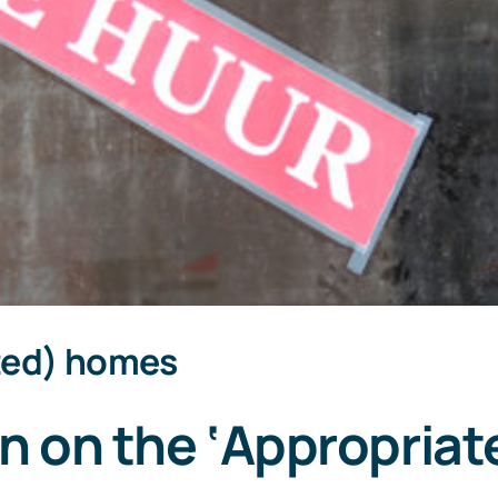
ted) homes
on on the ‘Appropria