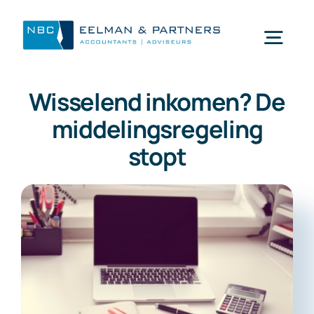
Ga
naar
Togg
inhoud
Navi
Wisselend inkomen? De
Wat doen wij
middelingsregeling
stopt
Wie zijn wij
Mijn NBC Eelman & Partners
Nieuws
Werken bij