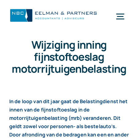
Ga
naar
Togg
inhoud
Navi
Wijziging inning
Wat doen wij
fijnstoftoeslag
motorrijtuigenbelasting
Wie zijn wij
Mijn NBC Eelman & Partners
In de loop van dit jaar gaat de Belastingdienst het
innen van de fijnstoftoeslag in de
Nieuws
motorrijtuigenbelasting (mrb) veranderen. Dit
geldt zowel voor personen- als bestelauto’s.
Werken bij
Door afronding van de bedragen kan een en ander