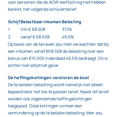
voor personen die de AOW-leeftijd nog niet hebben
bereikt, het volgende schijventarief:
Schijf
Belastbaar inkomen
Belasting
1
t/m € 68.508
37,1%
2
vanaf € 68.508
49,5%
Op basis van de tarieven zou men verwachten dat bij
een inkomen vanaf €68.508 de belasting over een
bonus van €15.000 inderdaad 49,5% bedraagt. Dit is
echter niet altijd het geval.
De heffingskortingen verstoren de boel
De te betalen belasting wordt namelijk niet alleen
bepaald door het toe te passen tarief. Naast dit tarief
worden ook zogenoemde heffingskortingen
toegepast. Deze kortingen vormen een
vermindering op de te betalen belasting. Men zou