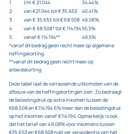
1
t/m € 21.044
34,44%
2
van €21.044 tot € 35.653
40,41%
3
van € 35.653 tot € 68.508
49,08%
4
van € 68.508* tot € 114.194
55,5%
5
vanaf € 114.194**
49,5%
*vanaf dit bedrag geen recht meer op algemene
heffingskorting
**vanaf dit bedrag geen recht meer op
arbeidskorting
Deze tabel laat de verrassende uitkomsten van de
afbouw van de heffingskortingen zien. Zo bedraagt
de belastingdruk op extra inkomen tussen de
€68.508 en €114.194 6% meer dan de belastingdruk
op het inkomen vanaf €114.194. Opmerkelijk is ook
dat het tarief van 49,08% voor inkomens tussen
€35.653 en €68.508 niet ver verwijderd is van het