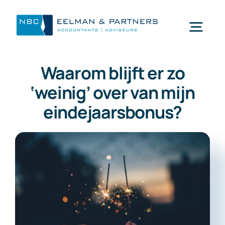
Ga
naar
Togg
inhoud
Navi
Waarom blijft er zo
Wat doen wij
‘weinig’ over van mijn
eindejaarsbonus?
Wie zijn wij
Mijn NBC Eelman & Partners
Nieuws
Werken bij