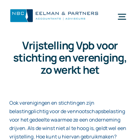
Ga
naar
Togg
inhoud
Navi
Vrijstelling Vpb voor
Wat doen wij
stichting en vereniging,
zo werkt het
Wie zijn wij
Mijn NBC Eelman & Partners
Ook verenigingen en stichtingen zijn
belastingplichtig voor de vennootschapsbelasting
Nieuws
voor het gedeelte waarmee ze een onderneming
drijven. Als de winst niet al te hoog is, geldt wel een
Werken bij
vrijstelling. Hoe kunt u hiervan gebruikmaken?