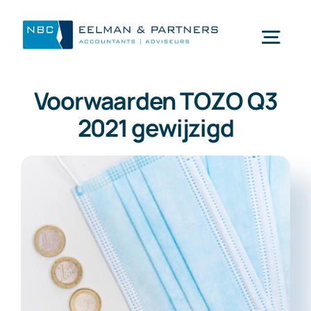
Ga
naar
Togg
inhoud
Navi
Voorwaarden TOZO Q3
Wat doen wij
2021 gewijzigd
Wie zijn wij
Mijn NBC Eelman & Partners
Nieuws
Werken bij