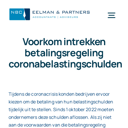
Ga
naar
Togg
inhoud
Navi
Voorkom intrekken
Wat doen wij
betalingsregeling
coronabelastingschulden
Wie zijn wij
Mijn NBC Eelman & Partners
Tijdens de coronacrisis konden bedrijven ervoor
kiezen om de betaling van hun belastingschulden
Nieuws
tijdelijk uit te stellen. Sinds 1 oktober 2022 moeten
ondernemers deze schulden aflossen. Als zij niet
Werken bij
aan de voorwaarden van die betalingsregeling