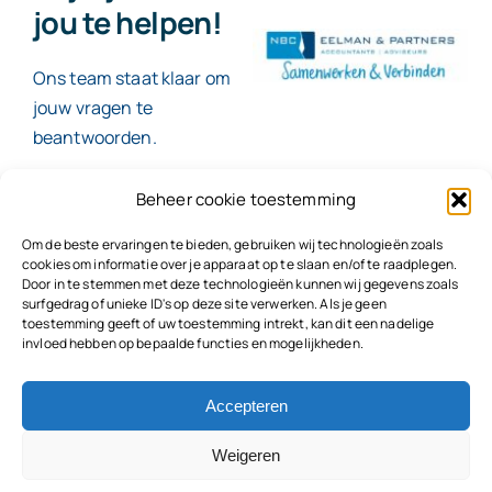
jou te helpen!
Ons team staat klaar om
jouw vragen te
beantwoorden.
Beheer cookie toestemming
Contact
Om de beste ervaringen te bieden, gebruiken wij technologieën zoals
cookies om informatie over je apparaat op te slaan en/of te raadplegen.
Door in te stemmen met deze technologieën kunnen wij gegevens zoals
surfgedrag of unieke ID's op deze site verwerken. Als je geen
toestemming geeft of uw toestemming intrekt, kan dit een nadelige
© 2026
NBC Eelman & Partners |
KvK: 78187591
invloed hebben op bepaalde functies en mogelijkheden.
Algemene voorwaarden
|
Disclaimer | Copyright |
Privacyvoorwaarden
|
Klachtenprocedure |
Klokkenluidersregeling |
Accepteren
Weigeren