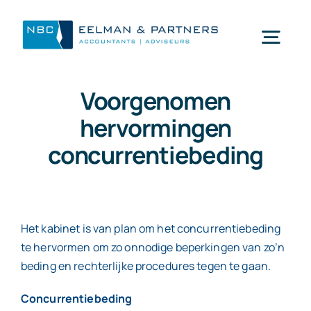
Ga
naar
Togg
inhoud
Navi
Voorgenomen
Wat doen wij
hervormingen
concurrentiebeding
Wie zijn wij
Mijn NBC Eelman & Partners
Het kabinet is van plan om het concurrentiebeding
te hervormen om zo onnodige beperkingen van zo’n
Nieuws
beding en rechterlijke procedures tegen te gaan.
Concurrentiebeding
Werken bij