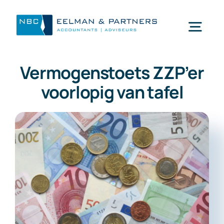
Ga
naar
Togg
inhoud
Navi
Vermogenstoets ZZP’er
Wat doen wij
voorlopig van tafel
Wie zijn wij
Mijn NBC Eelman & Partners
Nieuws
Werken bij