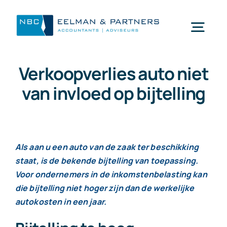
Ga
naar
Togg
inhoud
Navi
Verkoopverlies auto niet
Wat doen wij
van invloed op bijtelling
Wie zijn wij
Mijn NBC Eelman & Partners
Als aan u een auto van de zaak ter beschikking
staat, is de bekende bijtelling van toepassing.
Voor ondernemers in de inkomstenbelasting kan
Nieuws
die bijtelling niet hoger zijn dan de werkelijke
autokosten in een jaar.
Werken bij