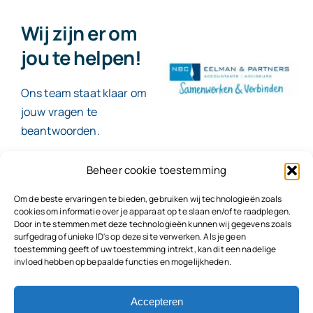
Wij zijn er om
jou te helpen!
Ons team staat klaar om
jouw vragen te
beantwoorden.
Beheer cookie toestemming
Contact
Om de beste ervaringen te bieden, gebruiken wij technologieën zoals
cookies om informatie over je apparaat op te slaan en/of te raadplegen.
Door in te stemmen met deze technologieën kunnen wij gegevens zoals
surfgedrag of unieke ID's op deze site verwerken. Als je geen
toestemming geeft of uw toestemming intrekt, kan dit een nadelige
© 2026
NBC Eelman & Partners |
KvK: 78187591
invloed hebben op bepaalde functies en mogelijkheden.
Algemene voorwaarden
|
Disclaimer | Copyright |
Privacyvoorwaarden
|
Klachtenprocedure |
Klokkenluidersregeling |
Accepteren