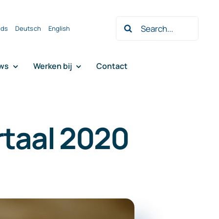
Zoeken
nds
Deutsch
English
naar:
ws
Werken bij
Contact
rtaal 2020