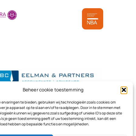
Beheer cookie toestemming
 ervaringen te bieden, gebruiken wij technologieën zoals cookies om
ver je apparaat op te slaan en/of te raadplegen. Door in te stemmen met
logieën kunnen wij gegevens zoals surfgedrag of unieke ID's op deze site
Als je geen toestemming geeft of uw toestemming intrekt, kan dit een
vloed hebben op bepaalde functies en mogelijkheden.