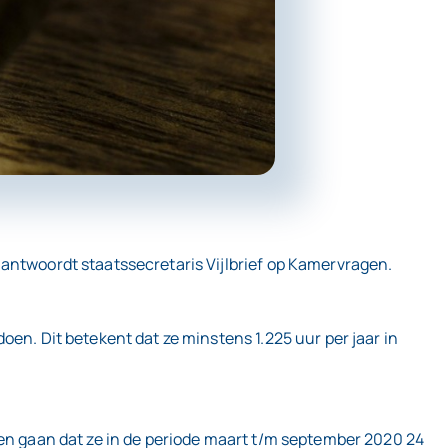
 antwoordt staatssecretaris Vijlbrief op Kamervragen.
en. Dit betekent dat ze minstens 1.225 uur per jaar in
gen gaan dat ze in de periode maart t/m september 2020 24