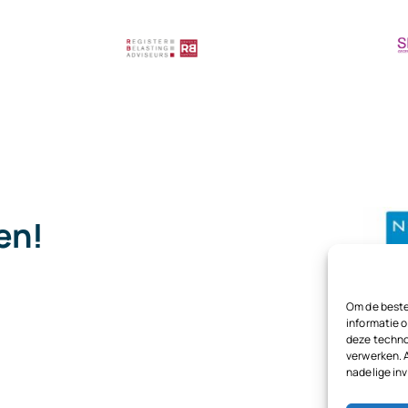
pen!
.
Om de beste
informatie o
deze techno
verwerken. 
nadelige in