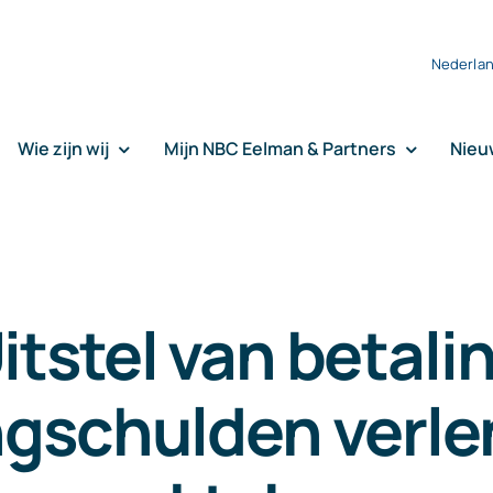
Nederla
Wie zijn wij
Mijn NBC Eelman & Partners
Nieu
itstel van betali
ngschulden verlen