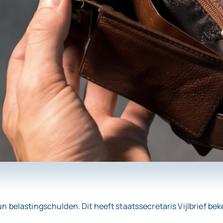
hun belastingschulden. Dit heeft staatssecretaris Vijlbrief 