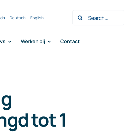
Zoeken
nds
Deutsch
English
naar:
ws
Werken bij
Contact
ng
gd tot 1