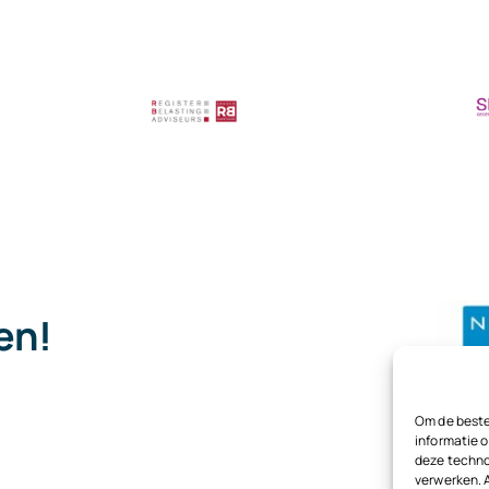
pen!
.
Om de beste
informatie o
deze techno
verwerken. 