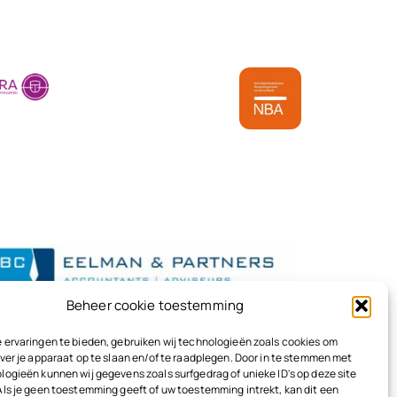
Beheer cookie toestemming
 ervaringen te bieden, gebruiken wij technologieën zoals cookies om
ver je apparaat op te slaan en/of te raadplegen. Door in te stemmen met
logieën kunnen wij gegevens zoals surfgedrag of unieke ID's op deze site
Als je geen toestemming geeft of uw toestemming intrekt, kan dit een