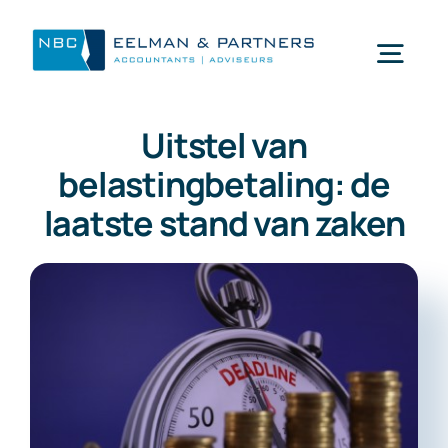
Ga
naar
Togg
inhoud
Navi
Uitstel van
Wat doen wij
belastingbetaling: de
laatste stand van zaken
Wie zijn wij
Mijn NBC Eelman & Partners
Nieuws
Werken bij