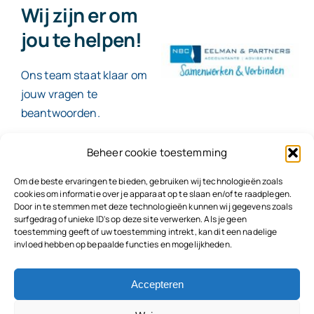
Wij zijn er om
jou te helpen!
Ons team staat klaar om
jouw vragen te
beantwoorden.
Beheer cookie toestemming
Contact
Om de beste ervaringen te bieden, gebruiken wij technologieën zoals
cookies om informatie over je apparaat op te slaan en/of te raadplegen.
Door in te stemmen met deze technologieën kunnen wij gegevens zoals
surfgedrag of unieke ID's op deze site verwerken. Als je geen
toestemming geeft of uw toestemming intrekt, kan dit een nadelige
© 2026
NBC Eelman & Partners |
KvK: 78187591
invloed hebben op bepaalde functies en mogelijkheden.
Algemene voorwaarden
|
Disclaimer | Copyright |
Privacyvoorwaarden
|
Klachtenprocedure |
Klokkenluidersregeling |
Accepteren