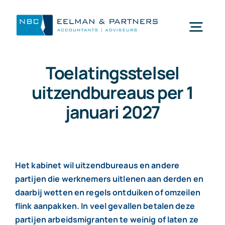
Ga
naar
Togg
inhoud
Navi
Toelatingsstelsel
Wat doen wij
uitzendbureaus per 1
januari 2027
Wie zijn wij
Mijn NBC Eelman & Partners
Het kabinet wil uitzendbureaus en andere
partijen die werknemers uitlenen aan derden en
Nieuws
daarbij wetten en regels ontduiken of omzeilen
flink aanpakken. In veel gevallen betalen deze
Werken bij
partijen arbeidsmigranten te weinig of laten ze