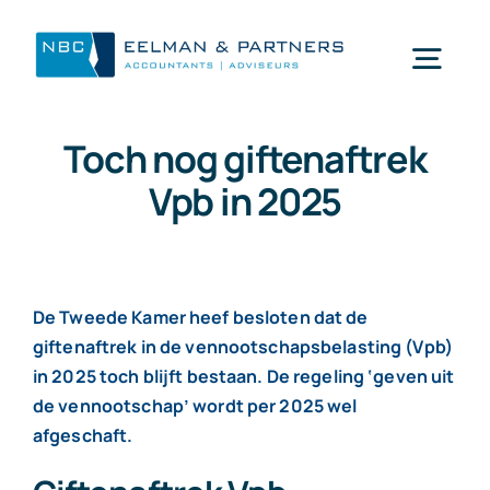
Ga
naar
Togg
inhoud
Navi
Toch nog giftenaftrek
Wat doen wij
Vpb in 2025
Wie zijn wij
Mijn NBC Eelman & Partners
De Tweede Kamer heef besloten dat de
giftenaftrek in de vennootschapsbelasting (Vpb)
in 2025 toch blijft bestaan. De regeling ‘geven uit
Nieuws
de vennootschap’ wordt per 2025 wel
afgeschaft.
Werken bij