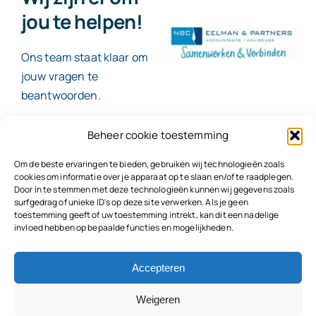
jou te helpen!
Ons team staat klaar om
jouw vragen te
beantwoorden.
Beheer cookie toestemming
Contact
Om de beste ervaringen te bieden, gebruiken wij technologieën zoals
cookies om informatie over je apparaat op te slaan en/of te raadplegen.
Door in te stemmen met deze technologieën kunnen wij gegevens zoals
surfgedrag of unieke ID's op deze site verwerken. Als je geen
toestemming geeft of uw toestemming intrekt, kan dit een nadelige
© 2026
NBC Eelman & Partners |
KvK: 78187591
invloed hebben op bepaalde functies en mogelijkheden.
Algemene voorwaarden
|
Disclaimer | Copyright |
Privacyvoorwaarden
|
Klachtenprocedure |
Klokkenluidersregeling |
Accepteren
Weigeren