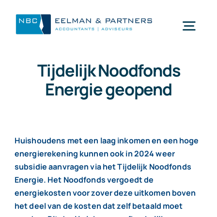
Ga
naar
Togg
inhoud
Navi
Tijdelijk Noodfonds
Wat doen wij
Energie geopend
Wie zijn wij
Mijn NBC Eelman & Partners
Huishoudens met een laag inkomen en een hoge
energierekening kunnen ook in 2024 weer
subsidie aanvragen via het Tijdelijk Noodfonds
Nieuws
Energie. Het Noodfonds vergoedt de
energiekosten voor zover deze uitkomen boven
het deel van de kosten dat zelf betaald moet
Werken bij