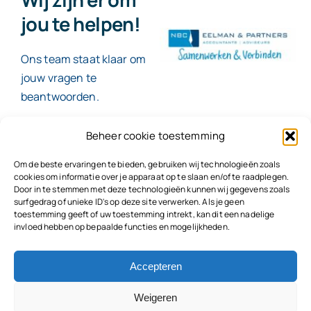
jou te helpen!
Ons team staat klaar om
jouw vragen te
beantwoorden.
Beheer cookie toestemming
Contact
Om de beste ervaringen te bieden, gebruiken wij technologieën zoals
cookies om informatie over je apparaat op te slaan en/of te raadplegen.
Door in te stemmen met deze technologieën kunnen wij gegevens zoals
surfgedrag of unieke ID's op deze site verwerken. Als je geen
toestemming geeft of uw toestemming intrekt, kan dit een nadelige
© 2026
NBC Eelman & Partners |
KvK: 78187591
invloed hebben op bepaalde functies en mogelijkheden.
Algemene voorwaarden
|
Disclaimer | Copyright |
Privacyvoorwaarden
|
Klachtenprocedure |
Klokkenluidersregeling |
Accepteren
Weigeren