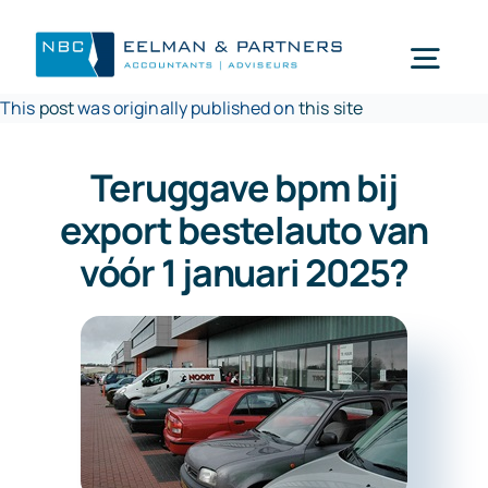
Ga
naar
Togg
inhoud
This
post
was originally published on
this site
Navi
Wat doen wij
Teruggave bpm bij
export bestelauto van
Wie zijn wij
vóór 1 januari 2025?
Mijn NBC Eelman & Partners
Nieuws
Werken bij