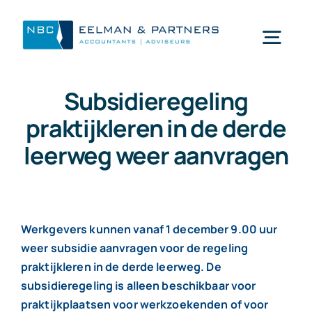
Ga
naar
Togg
inhoud
Navi
Subsidieregeling
Wat doen wij
praktijkleren in de derde
leerweg weer aanvragen
Wie zijn wij
Mijn NBC Eelman & Partners
Werkgevers kunnen vanaf 1 december 9.00 uur
weer subsidie aanvragen voor de regeling
Nieuws
praktijkleren in de derde leerweg. De
subsidieregeling is alleen beschikbaar voor
Werken bij
praktijkplaatsen voor werkzoekenden of voor