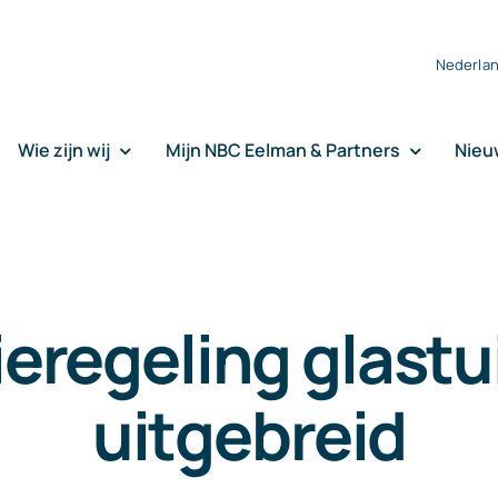
Nederla
Wie zijn wij
Mijn NBC Eelman & Partners
Nieu
ieregeling glast
uitgebreid