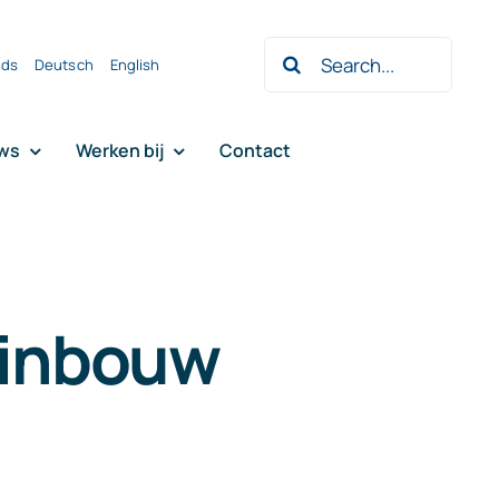
Zoeken
nds
Deutsch
English
naar:
ws
Werken bij
Contact
uinbouw