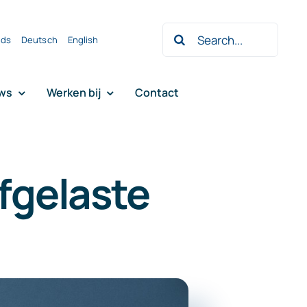
Zoeken
nds
Deutsch
English
naar:
ws
Werken bij
Contact
afgelaste