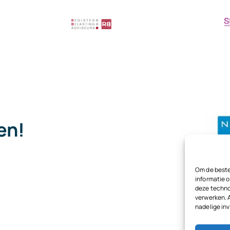
pen!
.
Om de beste
informatie o
deze techno
verwerken. 
nadelige in