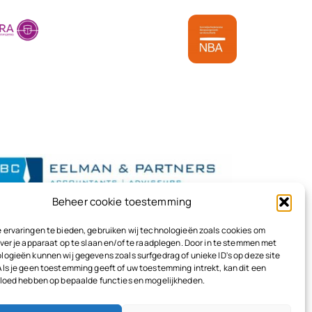
Beheer cookie toestemming
 ervaringen te bieden, gebruiken wij technologieën zoals cookies om
ver je apparaat op te slaan en/of te raadplegen. Door in te stemmen met
logieën kunnen wij gegevens zoals surfgedrag of unieke ID's op deze site
Als je geen toestemming geeft of uw toestemming intrekt, kan dit een
vloed hebben op bepaalde functies en mogelijkheden.