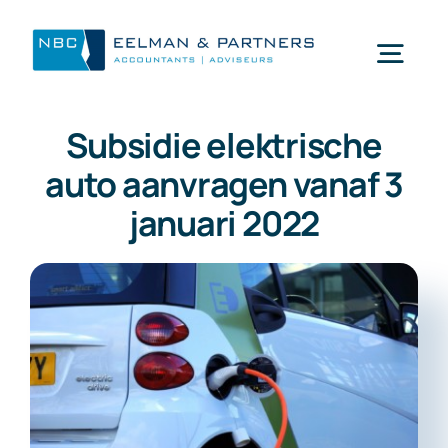
Ga
naar
Togg
inhoud
Navi
Subsidie elektrische
Wat doen wij
auto aanvragen vanaf 3
januari 2022
Wie zijn wij
Mijn NBC Eelman & Partners
Nieuws
Werken bij