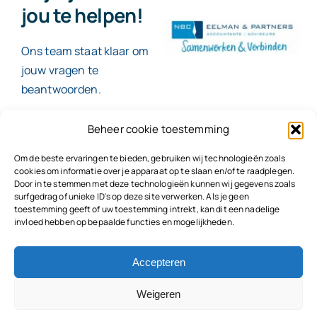
jou te helpen!
Ons team staat klaar om
jouw vragen te
beantwoorden.
Beheer cookie toestemming
Contact
Om de beste ervaringen te bieden, gebruiken wij technologieën zoals
cookies om informatie over je apparaat op te slaan en/of te raadplegen.
Door in te stemmen met deze technologieën kunnen wij gegevens zoals
surfgedrag of unieke ID's op deze site verwerken. Als je geen
toestemming geeft of uw toestemming intrekt, kan dit een nadelige
© 2026
NBC Eelman & Partners |
KvK: 78187591
invloed hebben op bepaalde functies en mogelijkheden.
Algemene voorwaarden
|
Disclaimer | Copyright |
Privacyvoorwaarden
|
Klachtenprocedure |
Klokkenluidersregeling |
Accepteren
Weigeren